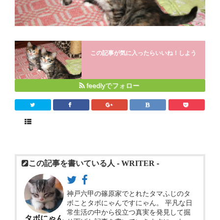
封印された科学
新エネルギー革命の本まとめサイト
常温核融合
この記事が気に入ったらいいね！しよう
封印された農業
feedlyでフォロー
Close
この記事を書いている人 -
WRITER
-
神戸六甲の篠原家でとれたタマふじのタ
ボことタボにゃんですにゃん。 平凡な日
常生活の中から役立つ真実を発見して掘
タボにゃん