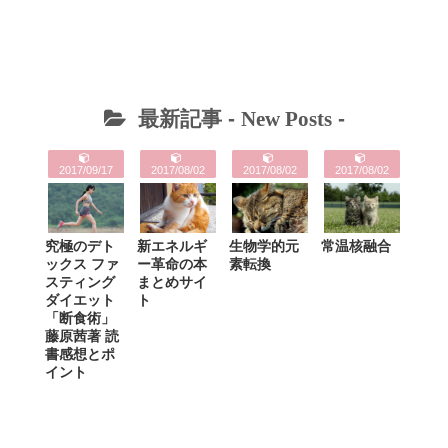
最新記事 -
New Posts
-
2017/09/17
2017/08/02
2017/08/02
2017/08/02
究極のデト
新エネルギ
生物学的元
常温核融合
ックス ファ
ー革命の本
素転換
スティング
まとめサイ
ダイエット
ト
「断食術」
藤原茜著 読
書感想とポ
イント