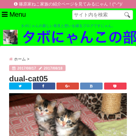
篠原家ねこ家族の紹介ページを見てみるにゃん！(^-^)/
Menu
タボにゃんの新しい発見と想いを綴るブログですにゃん。
🏠ホーム【準備中】
民間医療と健康
ホーム
>
千島学説
2017/08/17
2017/08/18
【善】光と【悪】魔 ー 医師スターまとめー
dual-cat05
【悪】元医師会会長 武見太郎
タカシくんの健康改善方法
万病の元は糖質過食
お薦め本