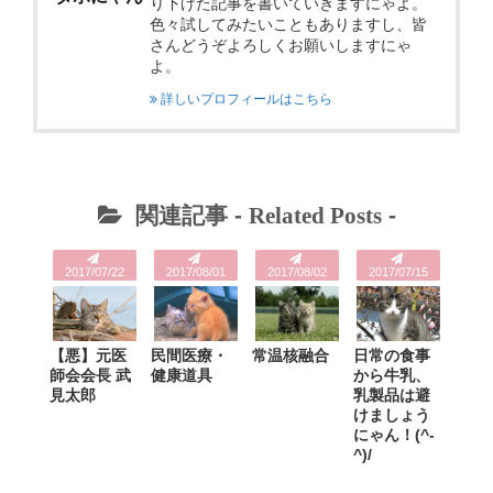
り下げた記事を書いていきますにゃよ。
色々試してみたいこともありますし、皆
さんどうぞよろしくお願いしますにゃ
よ。
詳しいプロフィールはこちら
関連記事 -
Related Posts
-
2017/07/22
2017/08/01
2017/08/02
2017/07/15
【悪】元医
民間医療・
常温核融合
日常の食事
師会会長 武
健康道具
から牛乳、
見太郎
乳製品は避
けましょう
にゃん！(^-
^)/